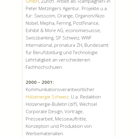
GmbH
, Zürich. Arbeit als «campaigner» in
Peter Metzingers Agentur. Projekte u.a.
für: Swisscom, Orange, Organon/Akzo
Nobel, Mepha, Ferring, PostFinance,
Exhibit & More AG, economiesuisse,
Swissbanking, SP Schweiz, WWF
International, pronatura ZH, Bundesamt
für Berufsbildung und Technologie.
Lehrtätigkeit an verschiedenen
Fachhochschulen.
2000 – 2001:
Kommunikationsverantwortlicher
Holzenergie Schweiz
. U.a. Redaktion
Holzenergie-Bulletin (d/f), Wechsel
Corporate Design, Vorträge,
Pressearbeit, Messeauftritte,
Konzeption und Produktion von
Werbematerialien.